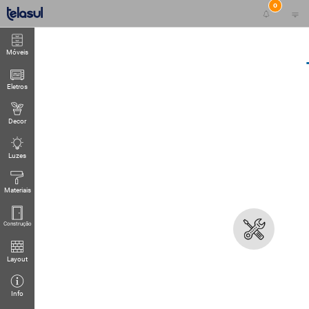
0
Móveis
Eletros
Decor
Luzes
Materiais
Construção
Layout
Info